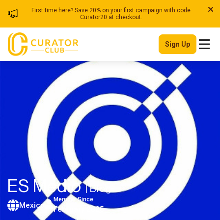
First time here? Save 20% on your first campaign with code
Curator20 at checkout.
Sign Up
ES Medio
| Blog
Member Since
Mexico
February 2025