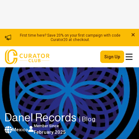
First time here? Save 20% on your first campaign with code
Curator20 at checkout.
Sign Up
Danel Records
| Blog
Member Since
Mexico
February 2025